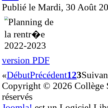
Publié le Mardi, 30 Août 2
version PDF
«
Début
Précédent
1
2
3
Suivan
Copyright © 2026 Collège S
réservés
Joomla!
est un Logiciel Lib